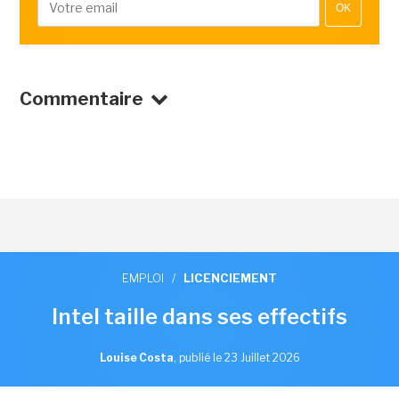
OK
Commentaire
EMPLOI
/
LICENCIEMENT
Intel taille dans ses effectifs
Louise Costa
,
publié le 23 Juillet 2026