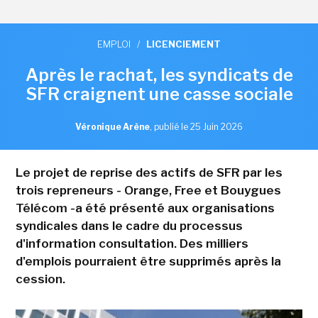
EMPLOI
/
LICENCIEMENT
Après le rachat, les syndicats de
SFR craignent une casse sociale
Véronique Arène
,
publié le 25 Juin 2026
Le projet de reprise des actifs de SFR par les
trois repreneurs - Orange, Free et Bouygues
Télécom -a été présenté aux organisations
syndicales dans le cadre du processus
d'information consultation. Des milliers
d'emplois pourraient être supprimés après la
cession.