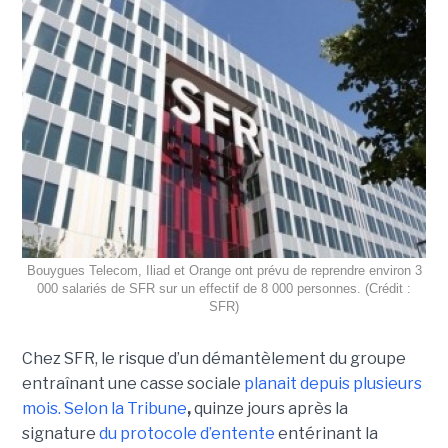
Bouygues Telecom, Iliad et Orange ont prévu de reprendre environ 3
000 salariés de SFR sur un effectif de 8 000 personnes. (Crédit :
SFR)
Chez SFR, le risque d’un démantèlement du groupe
entraînant une casse sociale
planait depuis plusieurs
mois.
Selon la Tribune
,
quinze jours après la
signature
du protocole d’entente
entérinant la