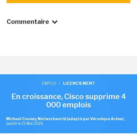
Commentaire
EMPLOI
/
LICENCIEMENT
En croissance, Cisco supprime 4
000 emplois
Michael Cooney, Networkworld (adapté par Véronique Arène)
,
publié le 19 Mai 2026