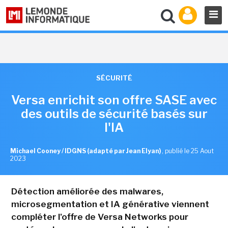
SÉCURITÉ
Versa enrichit son offre SASE avec
des outils de sécurité basés sur
l'IA
Michael Cooney / IDGNS (adapté par Jean Elyan)
,
publié le 25 Aout
2023
Détection améliorée des malwares,
microsegmentation et IA générative viennent
compléter l'offre de Versa Networks pour