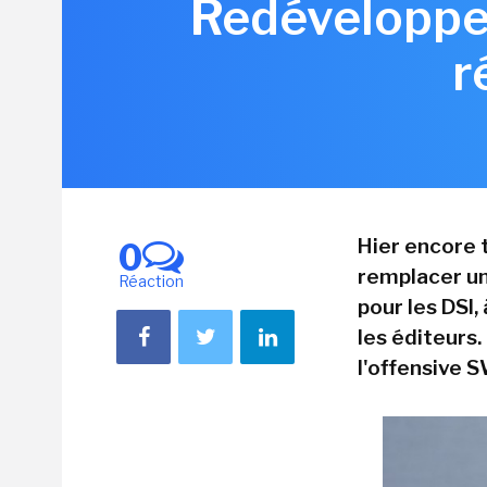
Redévelopper
r
Hier encore t
0
remplacer un
Réaction
pour les DSI
les éditeurs
l'offensive 