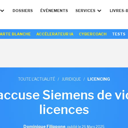
DOSSIERS
ÉVÉNEMENTS
SERVICES
LIVRES-
ARTE BLANCHE
ACCÉLERATEUR IA
CYBERCOACH
TESTS
TOUTE L'ACTUALITÉ
/
JURIDIQUE
/
LICENCING
ccuse Siemens de vio
licences
Dominique Filippone
,
publié le 26 Mars 2025