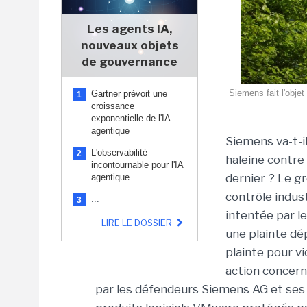
Les agents IA,
nouveaux objets
de gouvernance
Siemens fait l'objet
Gartner prévoit une
1
croissance
exponentielle de l'IA
agentique
Siemens va-t-il
L'observabilité
2
haleine contr
incontournable pour l'IA
dernier ? Le 
agentique
contrôle indust
...
3
intentée par le
LIRE LE DOSSIER
une plainte dé
plainte pour vi
action concerne
par les défendeurs Siemens AG et ses f