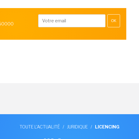
OK
 50000
TOUTE L'ACTUALITÉ
/
JURIDIQUE
/
LICENCING