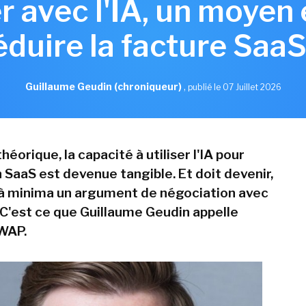
 avec l'IA, un moyen 
éduire la facture SaaS
Guillaume Geudin (chroniqueur)
,
publié le 07 Juillet 2026
héorique, la capacité à utiliser l'IA pour
 SaaS est devenue tangible. Et doit devenir,
, à minima un argument de négociation avec
. C'est ce que Guillaume Geudin appelle
SWAP.