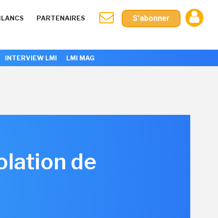
S'abonner
BLANCS
PARTENAIRES
INTERVIEW LMI
LMI MAG
lation de