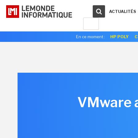
ACTUALITÉS
En ce moment :
HP POLY
C
VMware a