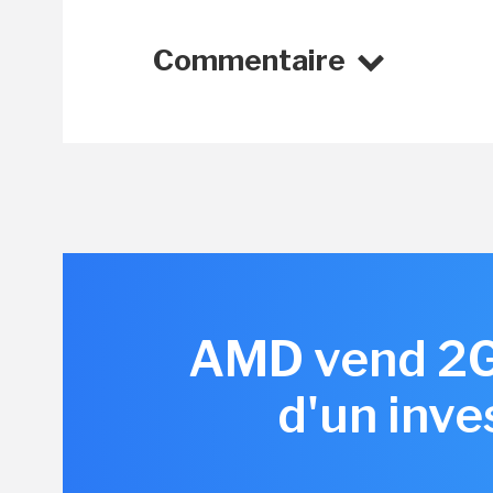
Commentaire
AMD vend 2G
d'un inve