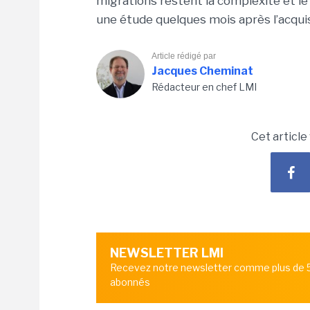
migrations restent la complexité et le
une étude quelques mois après l’acqui
Article rédigé par
Jacques Cheminat
Rédacteur en chef LMI
Cet article
NEWSLETTER LMI
Recevez notre newsletter comme plus de
abonnés