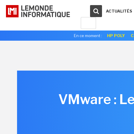
ACTUALITÉS
En ce moment :
HP POLY
C
VMware : Le