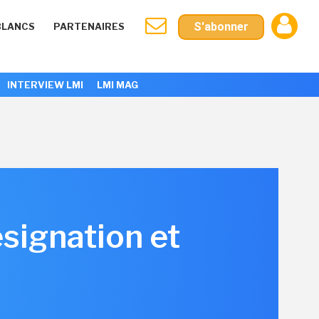
S'abonner
BLANCS
PARTENAIRES
INTERVIEW LMI
LMI MAG
signation et