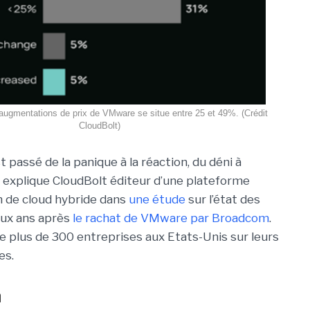
ugmentations de prix de VMware se situe entre 25 et 49%. (Crédit
CloudBolt)
 passé de la panique à la réaction, du déni à
», explique CloudBolt éditeur d’une plateforme
n de cloud hybride dans
une étude
sur l’état des
eux ans après
le rachat de VMware par Broadcom
.
de plus de 300 entreprises aux Etats-Unis sur leurs
es.
n