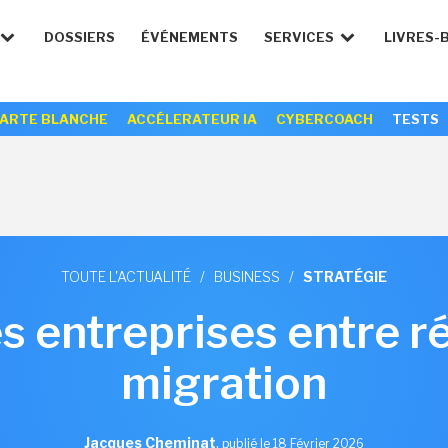
DOSSIERS
ÉVÉNEMENTS
SERVICES
LIVRES-
ARTE BLANCHE
ACCÉLERATEUR IA
CYBERCOACH
TESTS
TOUTE L'ACTUALITÉ
/
BUSINESS
/
STRATÉGIE
s entreprises entre ré
migration
Jacques Cheminat
,
publié le 18 Février 2026