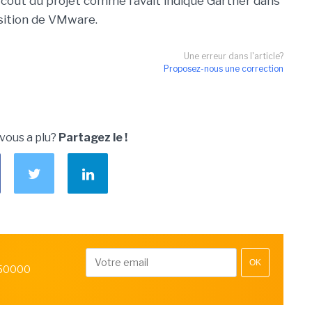
 coût du projet comme l’avait indiqué Gartner dans
sition de VMware.
Une erreur dans l'article?
Proposez-nous une correction
 vous a plu?
Partagez le !
OK
 50000