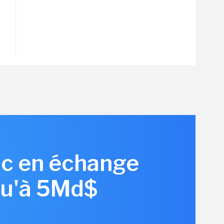
c en échange
squ'à 5Md$