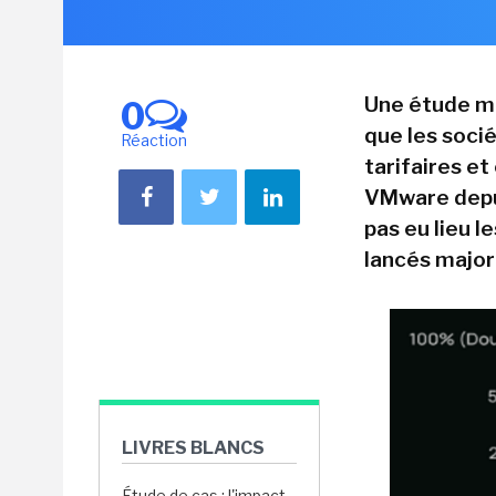
Une étude m
0
que les soci
Réaction
tarifaires e
VMware depui
pas eu lieu l
lancés majori
LIVRES BLANCS
Étude de cas : l'impact