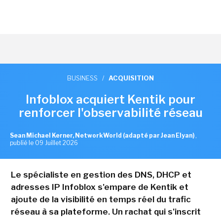
BUSINESS
/
ACQUISITION
Infoblox acquiert Kentik pour
renforcer l'observabilité réseau
Sean Michael Kerner, NetworkWorld (adapté par Jean Elyan)
,
publié le 09 Juillet 2026
Le spécialiste en gestion des DNS, DHCP et
adresses IP Infoblox s'empare de Kentik et
ajoute de la visibilité en temps réel du trafic
réseau à sa plateforme. Un rachat qui s'inscrit