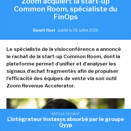
Zoom acquiert la start-up
Common Room, spécialiste du
FinOps
Benoît Huet
,
publié le 06 Juillet 2026
Le spécialiste de la visioconférence a annoncé
le rachat de la start-up Common Room, dont la
plateforme permet d'unifier et d'analyser les
signaux d'achat fragmentés afin de propulser
l'efficacité des équipes de vente via son outil
Zoom Revenue Accelerator.
ARTICLE SUIVANT
ARTICLE SUIVANT
L'intégrateur Instasys absorbé par le groupe
Zoom acquiert la start-up Common Room,
spécialiste du FinOps
Qyyp