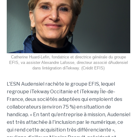
Catherine Huard-Lefin, fondatrice et directrice générale du groupe
EFIS, va assister Alexandre Lafosse, directeur associé dAudensiel
dans lintégration diTekway. (Crédit EFIS)
L'ESN Audensiel rachète le groupe EFIS, lequel
regroupe iTekway Occitanie et iTekway Île-de-
France, deux sociétés adaptées qui emploient des
collaborateurs (environ 75 %) en situation de
handicap. « En tant qu'entreprise à mission, Audensiel
est très attachée à l'inclusion par le numérique, ce
qui rend cette acquisition très différenciante »,