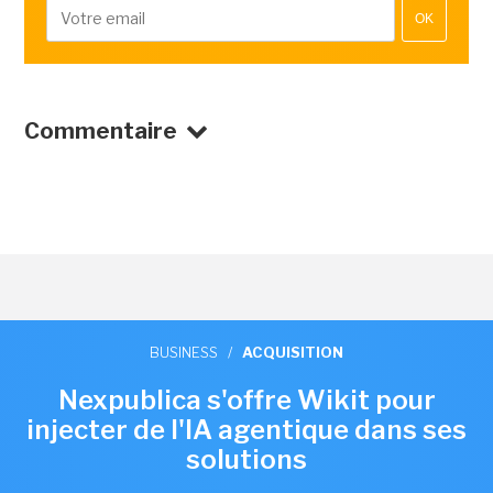
OK
Commentaire
BUSINESS
/
ACQUISITION
Nexpublica s'offre Wikit pour
injecter de l'IA agentique dans ses
solutions