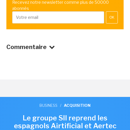
Recevez notre newsletter comme plus de 50000
abonnés
OK
Commentaire
BUSINESS
/
ACQUISITION
Le groupe SII reprend les
espagnols Airtificial et Aertec