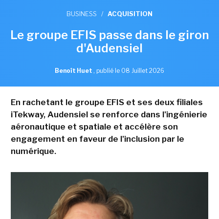
BUSINESS
/
ACQUISITION
Le groupe EFIS passe dans le giron
d'Audensiel
Benoît Huet
,
publié le 08 Juillet 2026
En rachetant le groupe EFIS et ses deux filiales
iTekway, Audensiel se renforce dans l'ingénierie
aéronautique et spatiale et accélère son
engagement en faveur de l'inclusion par le
numérique.