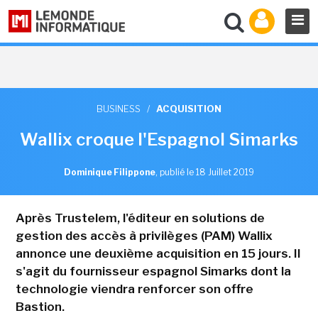
BUSINESS
/
ACQUISITION
Wallix croque l'Espagnol Simarks
Dominique Filippone
,
publié le 18 Juillet 2019
Après Trustelem, l'éditeur en solutions de
gestion des accès à privilèges (PAM) Wallix
annonce une deuxième acquisition en 15 jours. Il
s'agit du fournisseur espagnol Simarks dont la
technologie viendra renforcer son offre
Bastion.