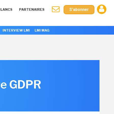
S'abonner
BLANCS
PARTENAIRES
INTERVIEW LMI
LMI MAG
ure GDPR