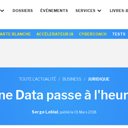
DOSSIERS
ÉVÉNEMENTS
SERVICES
LIVRES-
ARTE BLANCHE
ACCÉLERATEUR IA
CYBERCOACH
TESTS
TOUTE L'ACTUALITÉ
/
BUSINESS
/
JURIDIQUE
ne Data passe à l'he
Serge Leblal
,
publié le 01 Mars 2018