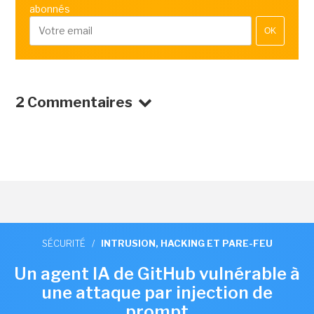
abonnés
OK
2 Commentaires
SÉCURITÉ
/
INTRUSION, HACKING ET PARE-FEU
Un agent IA de GitHub vulnérable à
une attaque par injection de
prompt