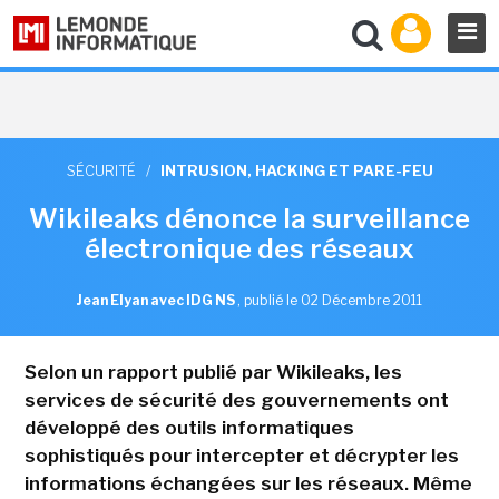
SÉCURITÉ
/
INTRUSION, HACKING ET PARE-FEU
Wikileaks dénonce la surveillance
électronique des réseaux
Jean Elyan avec IDG NS
,
publié le 02 Décembre 2011
Selon un rapport publié par Wikileaks, les
services de sécurité des gouvernements ont
développé des outils informatiques
sophistiqués pour intercepter et décrypter les
informations échangées sur les réseaux. Même