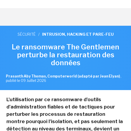
SÉCURITÉ
/
INTRUSION, HACKING ET PARE-FEU
Le ransomware The Gentlemen
perturbe la restauration des
données
Prasanth Aby Thomas, Computerworld (adapté par Jean Elyan)
,
publié le 09 Juillet 2026
L'utilisation par ce ransomware d'outils
d'administration fiables et de tactiques pour
perturber les processus de restauration
montre pourquoi l'isolation, et pas seulement la
détection au niveau des terminaux, devient un