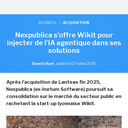
BUSINESS
/
ACQUISITION
Nexpublica s'offre Wikit pour
injecter de l'IA agentique dans ses
solutions
Benoît Huet
,
publié le 07 Juillet 2026
Après l'acquisition de Lanteas fin 2025,
Nexpublica (ex-Inetum Software) poursuit sa
consolidation sur le marché du secteur public en
rachetant la start-up lyonnaise Wikit.