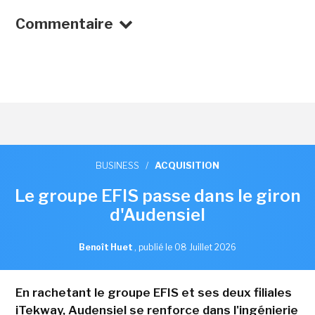
Commentaire
BUSINESS
/
ACQUISITION
Le groupe EFIS passe dans le giron
d'Audensiel
Benoît Huet
,
publié le 08 Juillet 2026
En rachetant le groupe EFIS et ses deux filiales
iTekway, Audensiel se renforce dans l'ingénierie