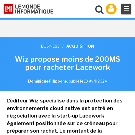
BUSINESS
/
ACQUISITION
Wiz propose moins de 200M$
pour racheter Lacework
Dominique Filippone
,
publié le 19 Avril 2024
L'éditeur Wiz spécialisé dans la protection des
environnements cloud native est entré en
négociation avec la start-up Lacework
également positionnée sur ce créneau pour
préparer son rachat. Le montant de la