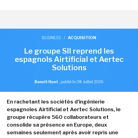
BUSINESS
/
ACQUISITION
Le groupe SII reprend les
espagnols Airtificial et Aertec
Solutions
Benoît Huet
,
publié le 08 Juillet 2026
En rachetant les sociétés d'ingénierie
espagnoles Airtificial et Aertec Solutions, le
groupe récupère 560 collaborateurs et
consolide sa présence en Europe, deux
semaines seulement après avoir repris une