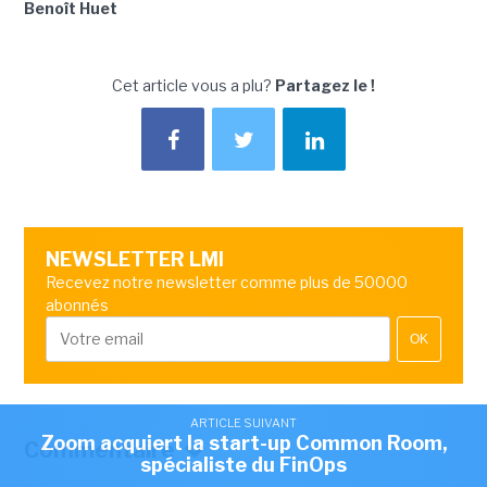
Benoît Huet
Cet article vous a plu?
Partagez le !
NEWSLETTER LMI
Recevez notre newsletter comme plus de 50000
abonnés
OK
ARTICLE SUIVANT
Zoom acquiert la start-up Common Room,
Commentaire
spécialiste du FinOps