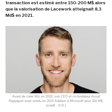
transaction est estimé entre 150-200 M$ alors
que la valorisation de Lacework atteignait 8,3
Md$ en 2021.
Avant de créer Wiz en 2020, son CEO et co-fondateur Assaf
Rappaport avait vendu en 2015 Adallom à Microsoft pour 320 M$,
(crédit : D.R.)