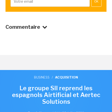
OK
Commentaire
BUSINESS
/
ACQUISITION
Le groupe SII reprend les
espagnols Airtificial et Aertec
Solutions