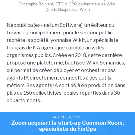
Christophe Bouvard, CTO & CPO co-fondateur de Wikit.
(Crédit Nexpublica -Wikit)
Nexpublica (ex-Inetum Software), un éditeur qui
travaille principalement pour le secteur public,
rachète la société lyonnaise Wikit, un spécialiste
français de l'IA agentique qui cible aussi les
organismes publics. Créée en 2018, cette dernière
propose une plateforme, baptisée Wikit Semantics,
qui permet de créer, déployer et orchestrer des
agents IA directement connectés à des outils
métiers. Ses agents IA sont déjà en production dans
plus de 150 collectivités locales réparties dans 30
départements.
Pour Nexpublica, ce rachat complète parfaitement
ARTICLE SUIVANT
ARTICLE SUIVANT
Nexpublica s'offre Wikit pour injecter de l'IA
Zoom acquiert la start-up Common Room,
son activité. L’éditeur propose notamment des outils
agentique dans ses solutions
spécialiste du FinOps
verticaux, accessibles en mode SaaS, couvrant la