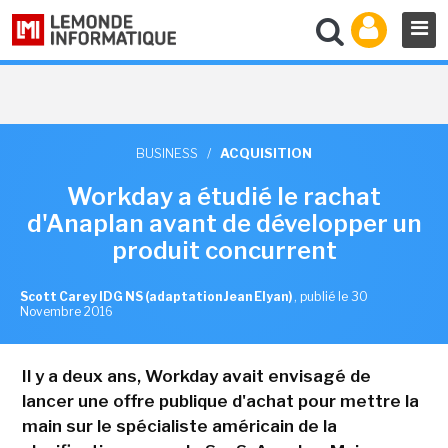
BUSINESS
/
ACQUISITION
Workday a étudié le rachat
d'Anaplan avant de développer un
produit concurrent
Scott Carey IDG NS (adaptation Jean Elyan)
,
publié le 30
Novembre 2016
Il y a deux ans, Workday avait envisagé de
lancer une offre publique d'achat pour mettre la
main sur le spécialiste américain de la