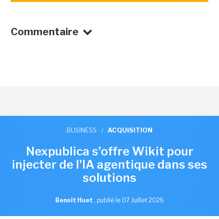
Commentaire
BUSINESS
/
ACQUISITION
Nexpublica s'offre Wikit pour
injecter de l'IA agentique dans ses
solutions
Benoît Huet
,
publié le 07 Juillet 2026