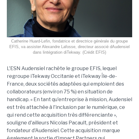
Catherine Huard-Lefin, fondatrice et directrice générale du groupe
EFIS, va assister Alexandre Lafosse, directeur associé dAudensiel
dans lintégration diTekway. (Crédit EFIS)
L'ESN Audensiel rachète le groupe EFIS, lequel
regroupe iTekway Occitanie et iTekway Île-de-
France, deux sociétés adaptées qui emploient des
collaborateurs (environ 75 %) en situation de
handicap. « En tant qu'entreprise à mission, Audensiel
est très attachée à l'inclusion par le numérique, ce
qui rend cette acquisition très différenciante »,
souligne d'ailleurs Nicolas Pacault, président et
fondateur d'Audensiel. Cette acquisition marque
également la sortie d'Impact Partners qui