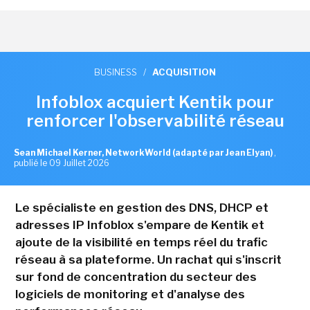
BUSINESS
/
ACQUISITION
Infoblox acquiert Kentik pour
renforcer l'observabilité réseau
Sean Michael Kerner, NetworkWorld (adapté par Jean Elyan)
,
publié le 09 Juillet 2026
Le spécialiste en gestion des DNS, DHCP et
adresses IP Infoblox s'empare de Kentik et
ajoute de la visibilité en temps réel du trafic
réseau à sa plateforme. Un rachat qui s'inscrit
sur fond de concentration du secteur des
logiciels de monitoring et d'analyse des