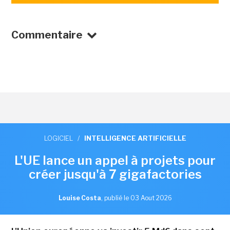
Commentaire
LOGICIEL
/
INTELLIGENCE ARTIFICIELLE
L'UE lance un appel à projets pour
créer jusqu'à 7 gigafactories
Louise Costa
,
publié le 03 Aout 2026