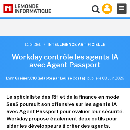
LOGICIEL
/
INTELLIGENCE ARTIFICIELLE
Workday contrôle les agents IA
avec Agent Passport
Lynn Greiner, CIO (adapté par Louise Costa)
,
publié le 03 Juin 2026
Le spécialiste des RH et de la finance en mode
SaaS poursuit son offensive sur les agents IA
avec Agent Passport pour évaluer leur sécurité.
Workday propose également deux outils pour
aider les développeurs à créer des agents.