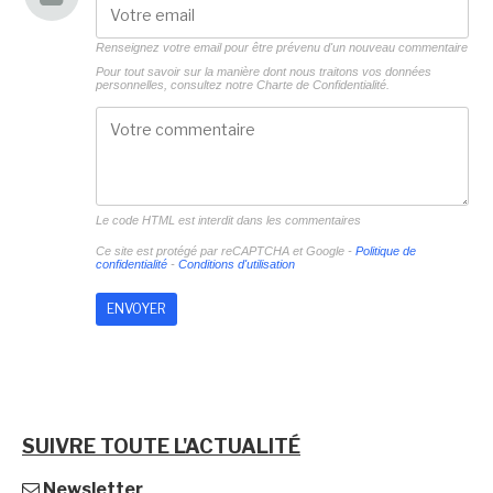
Renseignez votre email pour être prévenu d'un nouveau commentaire
Pour tout savoir sur la manière dont nous traitons vos données
personnelles, consultez notre
Charte de Confidentialité.
Le code HTML est interdit dans les commentaires
Ce site est protégé par reCAPTCHA et Google -
Politique de
confidentialité
-
Conditions d'utilisation
SUIVRE TOUTE L'ACTUALITÉ
Newsletter