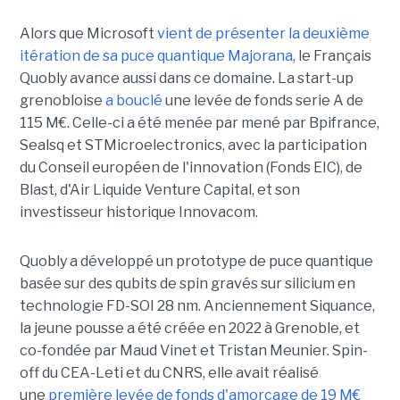
Alors que Microsoft
vient de présenter la deuxième
itération de sa puce quantique Majorana
, le Français
Quobly avance aussi dans ce domaine. La start-up
grenobloise
a bouclé
une levée de fonds serie A de
115 M€. Celle-ci a été menée par mené par Bpifrance,
Sealsq et STMicroelectronics, avec la participation
du Conseil européen de l'innovation (Fonds EIC), de
Blast, d'Air Liquide Venture Capital, et son
investisseur historique Innovacom.
Quobly a développé un prototype de puce quantique
basée sur des qubits de spin gravés sur silicium en
technologie FD-SOI 28 nm. Anciennement Siquance,
la jeune pousse a été créée en 2022 à Grenoble, et
co-fondée par Maud Vinet et Tristan Meunier. Spin-
off du CEA-Leti et du CNRS, elle avait réalisé
une
première levée de fonds d'amorçage de 19 M€