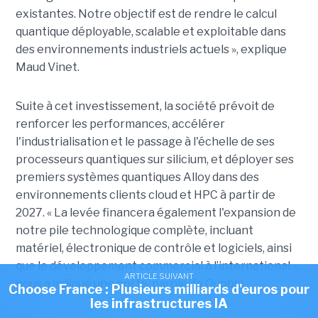
existantes. Notre objectif est de rendre le calcul
quantique déployable, scalable et exploitable dans
des environnements industriels actuels », explique
Maud Vinet.
Suite à cet investissement, la société prévoit de
renforcer les performances, accélérer
l'industrialisation et le passage à l'échelle de ses
processeurs quantiques sur silicium, et déployer ses
premiers systèmes quantiques Alloy dans des
environnements clients cloud et HPC à partir de
2027. «
La levée financera également l'expansion de
notre pile technologique complète, incluant
matériel, électronique de contrôle et logiciels, ainsi
que le développement commercial à l’international »,
ARTICLE SUIVANT
nous a indiqué une porte-parole de Quobly.
Choose France : Plusieurs milliards d'euros pour
les infrastructures IA