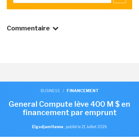
Commentaire
BUSINESS
/
FINANCEMENT
General Compute lève 400 M $ en
financement par emprunt
Elgodjam Hanna
,
publié le 21 Juillet 2026