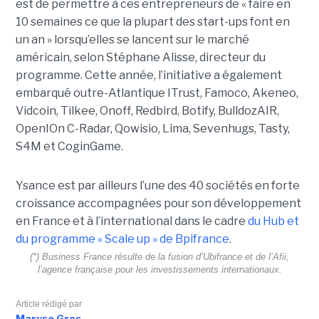
est de permettre à ces entrepreneurs de « faire en
10 semaines ce que la plupart des start-ups font en
un an » lorsqu’elles se lancent sur le marché
américain, selon Stéphane Alisse, directeur du
programme. Cette année, l’initiative a également
embarqué outre-Atlantique ITrust, Famoco, Akeneo,
Vidcoin, Tilkee, Onoff, Redbird, Botify, BulldozAIR,
OpenIOn C-Radar, Qowisio, Lima, Sevenhugs, Tasty,
S4M et CoginGame.
Ysance est par ailleurs l’une des 40 sociétés en forte
croissance accompagnées pour son développement
en France et à l’international dans le cadre
du Hub et
du programme « Scale up » de Bpifrance
.
(*) Business France résulte de la fusion d’Ubifrance et de l’Afii,
l’agence française pour les investissements internationaux.
Article rédigé par
Maryse Gros