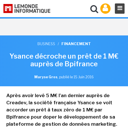
BUSINESS
/
FINANCEMENT
Ysance décroche un prêt de 1 M€
auprès de Bpifrance
Maryse Gros
,
publié le 15 Juin 2016
Après avoir levé 5 M€ l'an dernier auprès de
Creadev, la société française Ysance se voit
accorder un prêt à taux zéro de 1 M€ par
Bpifrance pour doper le développement de sa
plateforme de gestion de données marketing.