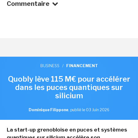
Commentaire
BUSINESS
/
FINANCEMENT
Quobly lève 115 M€ pour accélérer
dans les puces quantiques sur
silicium
Dominique Filippone
,
publié le 03 Juin 2026
La start-up grenobloise en puces et systèmes
quantiques sur silicium accélère son