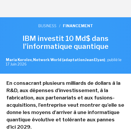
BUSINESS
/
FINANCEMENT
IBM investit 10 Md$ dans
l'informatique quantique
Maria Korolov, Network World (adaptation Jean Elyan)
,
publié le
17 Juin 2026
En consacrant plusieurs milliards de dollars à la
R&D, aux dépenses d'investissement, à la
fabrication, aux partenariats et aux fusions-
acquisitions, l'entreprise veut montrer qu'elle se
donne les moyens d'arriver à une informatique
quantique évolutive et tolérante aux pannes
d'ici 2029.