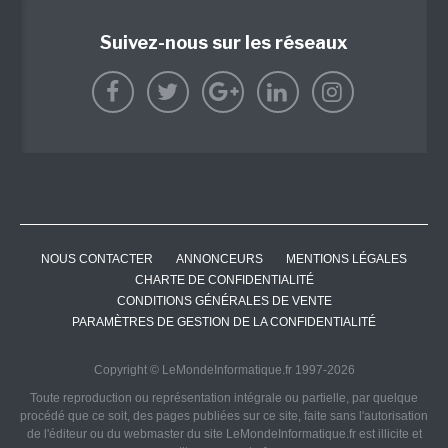
Suivez-nous sur les réseaux
NOUS CONTACTER
ANNONCEURS
MENTIONS LÉGALES
CHARTE DE CONFIDENTIALITÉ
CONDITIONS GÉNÉRALES DE VENTE
PARAMÈTRES DE GESTION DE LA CONFIDENTIALITÉ
Copyright © LeMondeInformatique.fr 1997-2026
Toute reproduction ou représentation intégrale ou partielle, par quelque
procédé que ce soit, des pages publiées sur ce site, faite sans l'autorisation
de l'éditeur ou du webmaster du site LeMondeInformatique.fr est illicite et