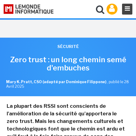
SÉCURITÉ
Zero trust : un long chemin semé
d'embuches
Mary K. Pratt, CSO (adapté par Dominique Filippone)
,
publié le 28
Avril 2025
La plupart des RSSI sont conscients de
l'amélioration de la sécurité qu'apportera le
zero trust. Mais les changements culturels et
technologiques font que le chemin est ardu et