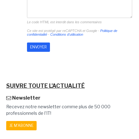
Le code HTML est interdit dans les commentaires
Ce site est protégé par reCAPTCHA et Google -
Politique de
confidentialité
-
Conditions d'utilisation
SUIVRE TOUTE L'ACTUALITÉ
Newsletter
Recevez notre newsletter comme plus de 50 000
professionnels de l'IT!
JE M'ABONNE