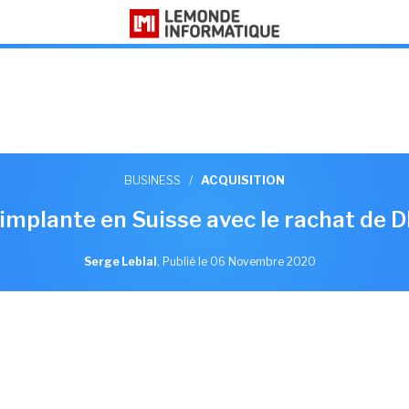
BUSINESS
/
ACQUISITION
implante en Suisse avec le rachat de D
Serge Leblal
,
Publié le 06 Novembre 2020