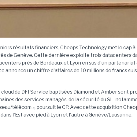
iers résultats financiers, Cheops Technology met le cap à l
ès de Genève. Cette dernière exploite trois datacenters dan
atacenters près de Bordeaux et Lyon en sus d'un partenaria
ce annonce un chiffre d'affaires de 10 millions de francs suis
 cloud de DFI Service baptisées Diamond et Amber sont pro
omaines des services managés, de la sécurité du SI - notamm
 réseau/télécom », poursuit le CP. Avec cette acquisition Ch
ans l'Est avec pied à Lyon et l'autre à Genève/Lausanne.