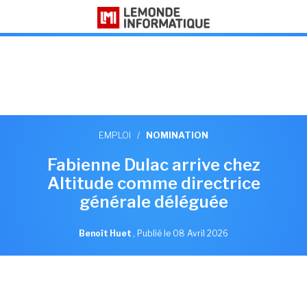
EMPLOI
/
NOMINATION
Fabienne Dulac arrive chez
Altitude comme directrice
générale déléguée
Benoît Huet
,
Publié le 08 Avril 2026