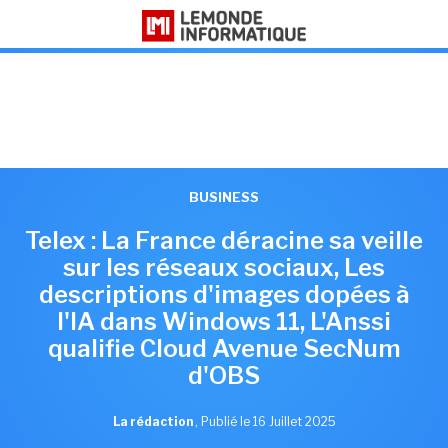
BUSINESS
Telex : La France déracine sa veille
sur les réseaux sociaux, Les
descriptions d'images dopées à
l'IA dans Windows 11, L'Anssi
qualifie Cloud Avenue SecNum
d'OBS
La rédaction
,
Publié le 16 Juillet 2025