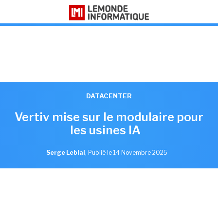
DATACENTER
Vertiv mise sur le modulaire pour
les usines IA
Serge Leblal
,
Publié le 14 Novembre 2025