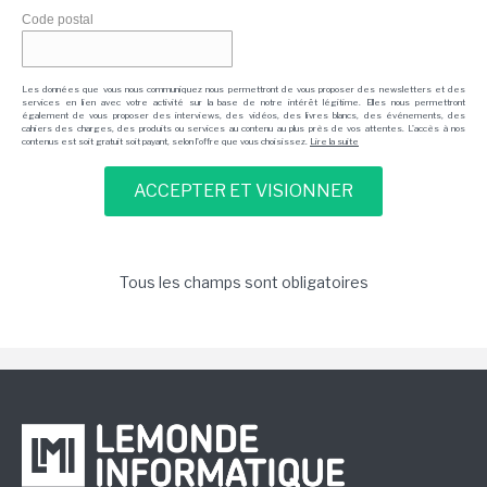
Code postal
Les données que vous nous communiquez nous permettront de vous proposer des newsletters et des
services en lien avec votre activité sur la base de notre intérêt légitime. Elles nous permettront
également de vous proposer des interviews, des vidéos, des livres blancs, des événements, des
cahiers des charges, des produits ou services au contenu au plus près de vos attentes. L'accès à nos
contenus est soit gratuit soit payant, selon l'offre que vous choisissez.
Lire la suite
Tous les champs sont obligatoires