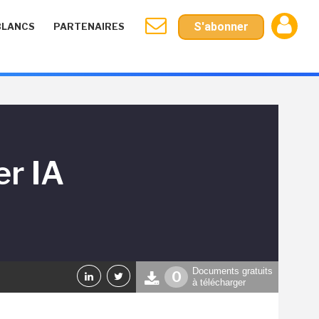
S'abonner
BLANCS
PARTENAIRES
er IA
Documents gratuits
0
à télécharger