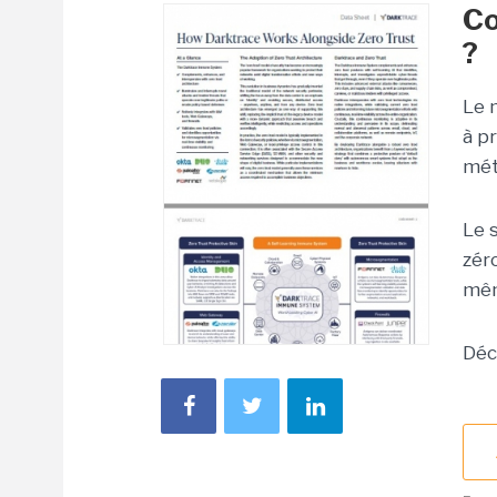
Co
?
Le 
à p
mét
Le 
zér
mêm
Déc