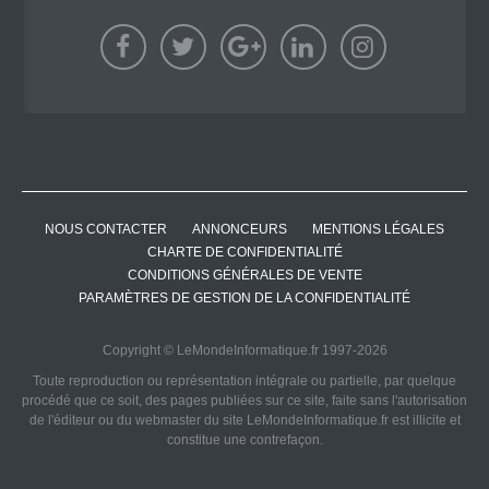
NOUS CONTACTER
ANNONCEURS
MENTIONS LÉGALES
CHARTE DE CONFIDENTIALITÉ
CONDITIONS GÉNÉRALES DE VENTE
PARAMÈTRES DE GESTION DE LA CONFIDENTIALITÉ
Copyright © LeMondeInformatique.fr 1997-2026
Toute reproduction ou représentation intégrale ou partielle, par quelque
procédé que ce soit, des pages publiées sur ce site, faite sans l'autorisation
de l'éditeur ou du webmaster du site LeMondeInformatique.fr est illicite et
constitue une contrefaçon.