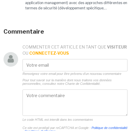
application management) avec des approches différentes en
termes de sécurité (développement spécifique,...
Commentaire
COMMENTER CET ARTICLE EN TANT QUE
VISITEUR
OU
CONNECTEZ-VOUS
Renseignez votre email pour être prévenu d'un nouveau commentaire
Pour tout savoir sur la manière dont nous traitons vos données
personnelles, consultez notre
Charte de Confidentialité.
Le code HTML est interdit dans les commentaires
Ce site est protégé par reCAPTCHA et Google -
Politique de confidentialité