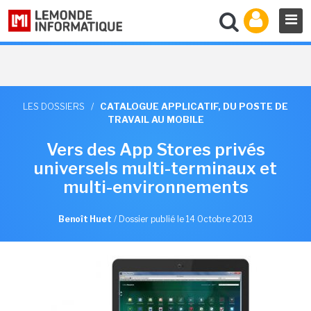
LES DOSSIERS
/
CATALOGUE APPLICATIF, DU POSTE DE
TRAVAIL AU MOBILE
Vers des App Stores privés
universels multi-terminaux et
multi-environnements
Benoît Huet
/
Dossier publié le 14 Octobre 2013