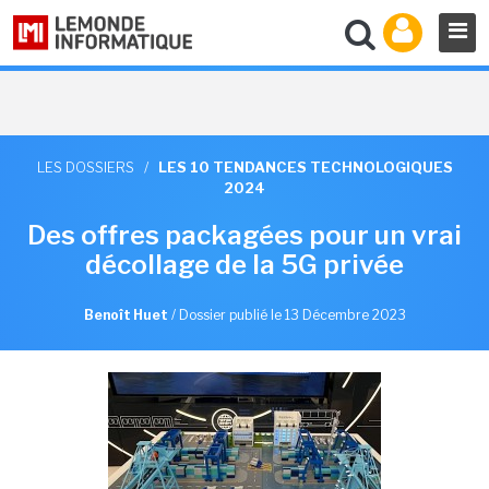
LES DOSSIERS
/
LES 10 TENDANCES TECHNOLOGIQUES
2024
Des offres packagées pour un vrai
décollage de la 5G privée
Benoît Huet
/
Dossier publié le 13 Décembre 2023