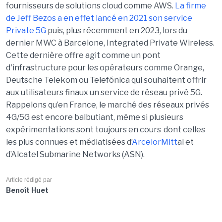
fournisseurs de solutions cloud comme AWS.
La firme
de Jeff Bezos a en effet lancé en 2021 son service
Private
5G
puis, plus récemment en 2023, lors du
dernier MWC à Barcelone, Integrated
Private
Wireless.
Cette dernière offre agit comme un pont
d'infrastructure pour les opérateurs comme Orange,
Deutsche Telekom ou
Telefónica
qui souhaitent offrir
aux utilisateurs finaux un service de réseau privé 5G.
Rappelons qu’en France, le marché des réseaux privés
4G/5G est encore balbutiant, même si plusieurs
expérimentations sont toujours en cours dont celles
les plus connues et médiatisées d’
ArcelorMitt
al et
d’Alcatel
Submarine
Networks (ASN)
.
Article rédigé par
Benoît Huet