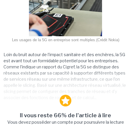
Les usages de la 5G en entreprise sont multiples.(Crédit Nokia)
Loin du bruit autour de l’impact sanitaire et des enchères, la 5G
est avant tout un formidable potentiel pour les entreprises.
Comme l’indique un rapport du Cigref, la 5G se distingue des
réseaux existants par sa capacité à supporter différents types
de services réseau sur une même infrastructure, ce que l’on
appelle le slicing. Basé sur une architecture réseau virtualisé, le
slicing permet de configurer des tranches de réseau et d’y
associer des fonctions de routage et de calcul...
Il vous reste 66% de l'article à lire
Vous devez posséder un compte pour poursuivre la lecture