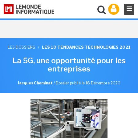
LES DOSSIERS
/
LES 10 TENDANCES TECHNOLOGIES 2021
La 5G, une opportunité pour les
entreprises
Jacques Cheminat
/
Dossier publié le 18 Décembre 2020