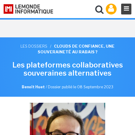
LES DOSSIERS
/
CLOUDS DE CONFIANCE, UNE
SOUVERAINETÉ AU RABAIS ?
Les plateformes collaboratives
souveraines alternatives
Benoît Huet
/
Dossier publié le 08 Septembre 2023