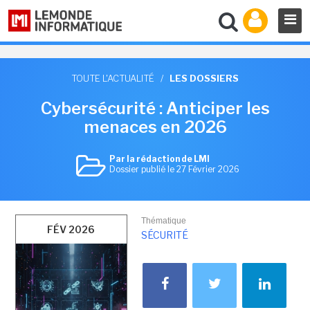
TOUTE L'ACTUALITÉ
/
LES DOSSIERS
Cybersécurité : Anticiper les
menaces en 2026
Par la rédaction de LMI
Dossier publié le 27 Février 2026
Thématique
FÉV 2026
SÉCURITÉ