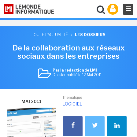
TOUTE L'ACTUALITÉ
/
LES DOSSIERS
De la collaboration aux réseaux
sociaux dans les entreprises
Par la rédaction de LMI
Dossier publié le 12 Mai 2011
Thématique
MAI 2011
LOGICIEL