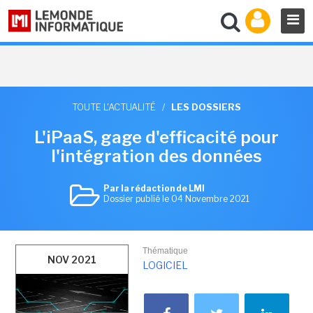
TOUTE L'ACTUALITÉ
/
LES DOSSIERS
L'iPaaS, gage d'efficacité pour
l'intégration des données
Par la rédaction de LMI
Dossier publié le 04 Novembre 2021
Thématique
NOV 2021
LOGICIEL