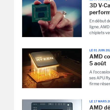
3D V-Ca
perform
En début d
ligne, AMD 
chiplets ve
LE 01 JUIN 20
AMD co
5 août
A l'occasi
ses APU Ryz
firme réser
LE 17 MARS 2
AMD déf