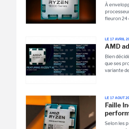
À envelopp
processeur
fleuron 24 
LE 17 AVRIL 2
AMD ad
Bien décid
que ses pr
variante d
LE 17 AOUT 2
Faille I
perfor
Selon les p