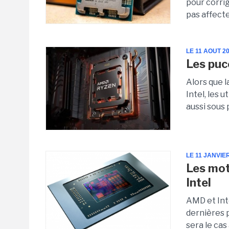
pour corri
pas affect
LE 11 AOUT 2
Les puc
Alors que l
Intel, les 
aussi sous 
LE 11 JANVIE
Les mot
Intel
AMD et Int
dernières 
sera le cas