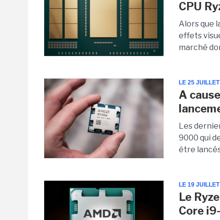
CPU Ry
Alors que l
effets vis
marché domi
LE 25 JUILLET
A cause
lancem
Les dernie
9000 qui de
être lancés
LE 19 JUILLET
Le Ryze
Core i9