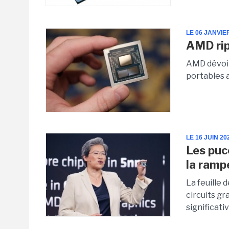
LE 06 JANVIE
AMD rip
AMD dévoil
portables 
LE 16 JUIN 20
Les puc
la ramp
La feuille
circuits g
significati