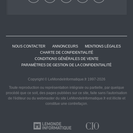
NOUS CONTACTER
ANNONCEURS
MENTIONS LÉGALES
CHARTE DE CONFIDENTIALITÉ
CONDITIONS GÉNÉRALES DE VENTE
PARAMÈTRES DE GESTION DE LA CONFIDENTIALITÉ
Copyright © LeMondeInformatique.fr 1997-2026
Toute reproduction ou représentation intégrale ou partielle, par quelque
procédé que ce soit, des pages publiées sur ce site, faite sans l'autorisation
de l'éditeur ou du webmaster du site LeMondeInformatique.fr est illicite et
constitue une contrefaçon.