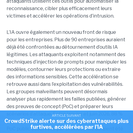
attaquants utilisent ces outils pour automatiser la
reconnaissance, cibler plus efficacement leurs
victimes et accélérer les opérations d’intrusion.
L’IA ouvre également un nouveau front de risque
pour les entreprises. Plus de 90 entreprises auraient
déjà été confrontées au détournement d’outils IA
légitimes. Les attaquants exploitent notamment des
techniques d’injection de prompts pour manipuler les
modèles, contourner leurs protections ou extraire
des informations sensibles. Cette accélération se
retrouve aussi dans l’exploitation des vulnérabilités.
Les groupes malveillants peuvent désormais
analyser plus rapidement les failles publiées, générer
des preuves de concept (PoC) et préparer leurs
scénarios d’attaque. Entre janvier et juin 2026, 88 %
ARTICLE SUIVANT
CrowdStrike alerte sur des cyberattaques plus
des exploitations de vulnérabilités disposant d’un
furtives, accélérées par l'IA
PoC public observées par CrowdStrike auraient été