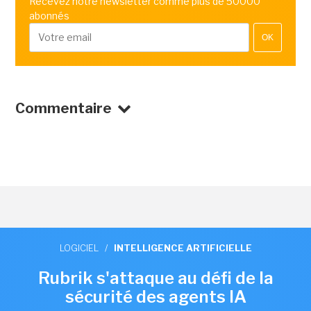
Recevez notre newsletter comme plus de 50000
abonnés
OK
Commentaire
LOGICIEL
/
INTELLIGENCE ARTIFICIELLE
Rubrik s'attaque au défi de la
sécurité des agents IA