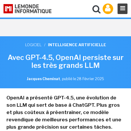
LOGICIEL
/
INTELLIGENCE ARTIFICIELLE
Avec GPT-4.5, OpenAI persiste sur
les très grands LLM
Jacques Cheminat
,
publié le 28 Février 2025
OpenAI a présenté GPT-4.5, une évolution de
son LLM qui sert de base à ChatGPT. Plus gros
et plus coûteux à préentraîner, ce modèle
revendique de meilleures performances et une
plus grande précision sur certaines tâches.