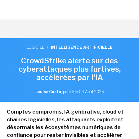
LOGICIEL
/
INTELLIGENCE ARTIFICIELLE
CrowdStrike alerte sur des
cyberattaques plus furtives,
accélérées par l'IA
Louise Costa
,
publié le 04 Aout 2026
Comptes compromis, IA générative, cloud et
chaînes logicielles, les attaquants exploitent
désormais les écosystèmes numériques de
confiance pour rester invisibles et accélérer