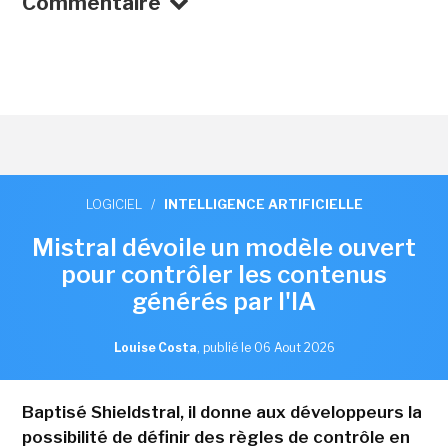
Commentaire
LOGICIEL
/
INTELLIGENCE ARTIFICIELLE
Mistral dévoile un modèle ouvert
pour contrôler les contenus
générés par l'IA
Louise Costa
,
publié le 06 Aout 2026
Baptisé Shieldstral, il donne aux développeurs la
possibilité de définir des règles de contrôle en