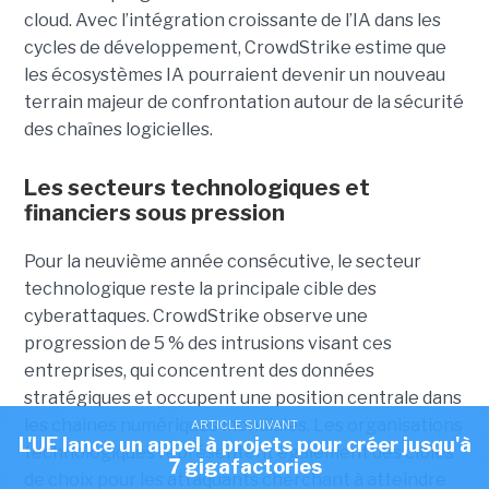
cloud.
Avec l’intégration croissante de l’IA dans les
cycles de développement, CrowdStrike estime que
les écosystèmes IA pourraient devenir un nouveau
terrain majeur de confrontation autour de la sécurité
des chaînes logicielles.
Les secteurs technologiques et
financiers sous pression
Pour la neuvième année consécutive, le secteur
technologique reste la principale cible des
cyberattaques. CrowdStrike observe une
progression de 5 % des intrusions visant ces
entreprises, qui concentrent des données
stratégiques et occupent une position centrale dans
les chaînes numériques mondiales.
Les organisations
ARTICLE SUIVANT
L'UE lance un appel à projets pour créer jusqu'à
technologiques représentent également des cibles
7 gigafactories
de choix pour les attaquants cherchant à atteindre