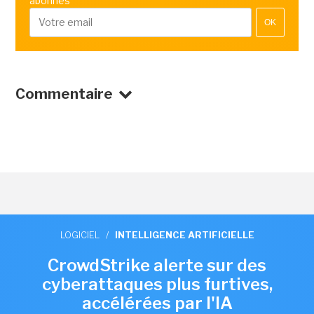
abonnés
OK
Commentaire
LOGICIEL
/
INTELLIGENCE ARTIFICIELLE
CrowdStrike alerte sur des
cyberattaques plus furtives,
accélérées par l'IA