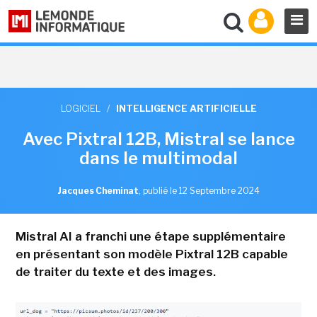
LOGICIEL
/
INTELLIGENCE ARTIFICIELLE
Avec Pixtral 12B, Mistral se lance
dans le multimodal
Jacques Cheminat
,
publié le 12 Septembre 2024
Mistral AI a franchi une étape supplémentaire
en présentant son modèle Pixtral 12B capable
de traiter du texte et des images.