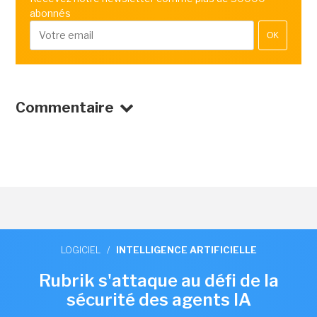
abonnés
OK
Commentaire
LOGICIEL
/
INTELLIGENCE ARTIFICIELLE
Rubrik s'attaque au défi de la
sécurité des agents IA