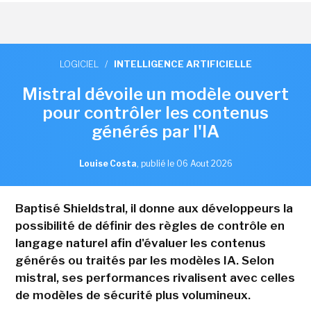
LOGICIEL
/
INTELLIGENCE ARTIFICIELLE
Mistral dévoile un modèle ouvert
pour contrôler les contenus
générés par l'IA
Louise Costa
,
publié le 06 Aout 2026
Baptisé Shieldstral, il donne aux développeurs la
possibilité de définir des règles de contrôle en
langage naturel afin d'évaluer les contenus
générés ou traités par les modèles IA. Selon
mistral, ses performances rivalisent avec celles
de modèles de sécurité plus volumineux.