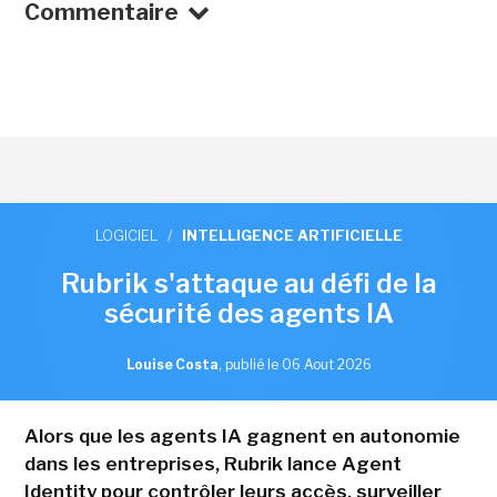
Commentaire
LOGICIEL
/
INTELLIGENCE ARTIFICIELLE
Rubrik s'attaque au défi de la
sécurité des agents IA
Louise Costa
,
publié le 06 Aout 2026
Alors que les agents IA gagnent en autonomie
dans les entreprises, Rubrik lance Agent
Identity pour contrôler leurs accès, surveiller