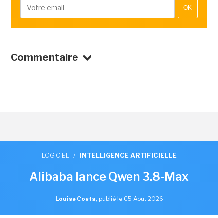
OK
Commentaire
LOGICIEL
/
INTELLIGENCE ARTIFICIELLE
Alibaba lance Qwen 3.8-Max
Louise Costa
,
publié le 05 Aout 2026