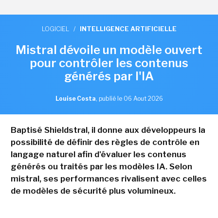
LOGICIEL
/
INTELLIGENCE ARTIFICIELLE
Mistral dévoile un modèle ouvert
pour contrôler les contenus
générés par l'IA
Louise Costa
,
publié le 06 Aout 2026
Baptisé Shieldstral, il donne aux développeurs la
possibilité de définir des règles de contrôle en
langage naturel afin d'évaluer les contenus
générés ou traités par les modèles IA. Selon
mistral, ses performances rivalisent avec celles
de modèles de sécurité plus volumineux.