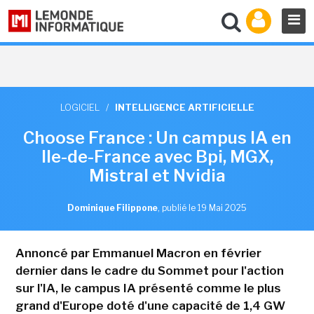
LOGICIEL
/
INTELLIGENCE ARTIFICIELLE
Choose France : Un campus IA en
Ile-de-France avec Bpi, MGX,
Mistral et Nvidia
Dominique Filippone
,
publié le 19 Mai 2025
Annoncé par Emmanuel Macron en février
dernier dans le cadre du Sommet pour l'action
sur l'IA, le campus IA présenté comme le plus
grand d'Europe doté d'une capacité de 1,4 GW