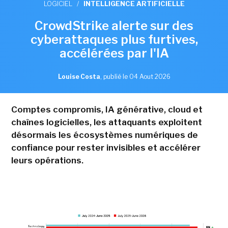
LOGICIEL
/
INTELLIGENCE ARTIFICIELLE
CrowdStrike alerte sur des
cyberattaques plus furtives,
accélérées par l'IA
Louise Costa
,
publié le 04 Aout 2026
Comptes compromis, IA générative, cloud et
chaînes logicielles, les attaquants exploitent
désormais les écosystèmes numériques de
confiance pour rester invisibles et accélérer
leurs opérations.