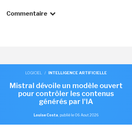
Commentaire
LOGICIEL
/
INTELLIGENCE ARTIFICIELLE
Mistral dévoile un modèle ouvert
pour contrôler les contenus
générés par l'IA
Louise Costa
,
publié le 06 Aout 2026