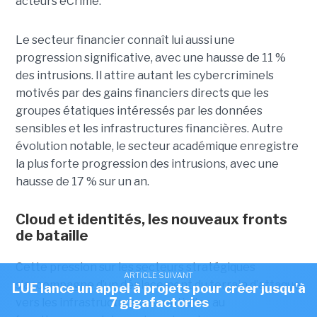
acteurs eCrime.
Le secteur financier connaît lui aussi une
progression significative, avec une hausse de 11 %
des intrusions. Il attire autant les cybercriminels
motivés par des gains financiers directs que les
groupes étatiques intéressés par les données
sensibles et les infrastructures financières. Autre
évolution notable, le secteur académique enregistre
la plus forte progression des intrusions, avec une
hausse de 17 % sur un an.
Cloud et identités, les nouveaux fronts
de bataille
Cette pression sur les secteurs stratégiques
ARTICLE SUIVANT
s’accompagne d’un déplacement du terrain d’attaque
L'UE lance un appel à projets pour créer jusqu'à
7 gigafactories
vers les infrastructures essentielles au