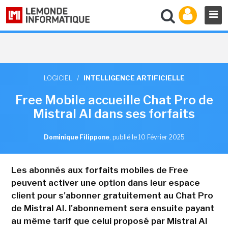
LOGICIEL
/
INTELLIGENCE ARTIFICIELLE
Free Mobile accueille Chat Pro de
Mistral AI dans ses forfaits
Dominique Filippone
,
publié le 10 Février 2025
Les abonnés aux forfaits mobiles de Free
peuvent activer une option dans leur espace
client pour s'abonner gratuitement au Chat Pro
de Mistral AI. l'abonnement sera ensuite payant
au même tarif que celui proposé par Mistral AI