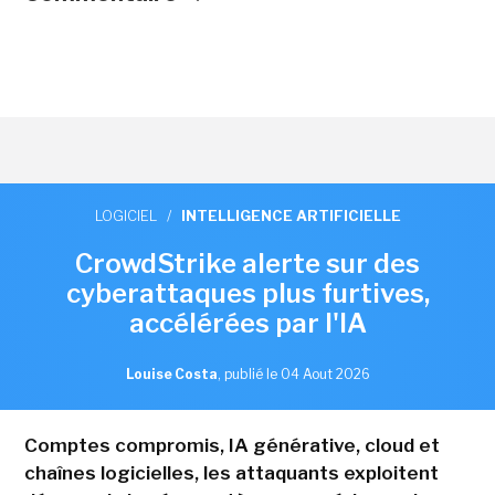
LOGICIEL
/
INTELLIGENCE ARTIFICIELLE
CrowdStrike alerte sur des
cyberattaques plus furtives,
accélérées par l'IA
Louise Costa
,
publié le 04 Aout 2026
Comptes compromis, IA générative, cloud et
chaînes logicielles, les attaquants exploitent