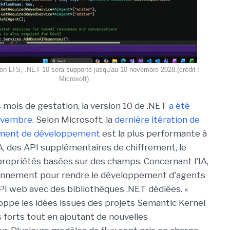
ion LTS, .NET 10 sera supporté jusqu'au 10 novembre 2028.(crédit :
Microsoft)
 mois de gestation, la version 10 de .NET
a été
novembre
. Selon Microsoft, la
dernière itération de
ement de développement
est la plus performante à
IA, des API supplémentaires de chiffrement, le
ropriétés basées sur des champs. Concernant l'IA,
ronnement pour rendre le développement d'agents
API web avec des bibliothèques .NET dédiées. «
pe les idées issues des projets Semantic Kernel
 forts tout en ajoutant de nouvelles