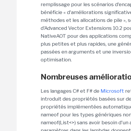
remplissage pour les scénarios d'encap
bénéficie « d'améliorations significatives
méthodes et les allocations de pile », s
d'Advanced Vector Extensions 10.2 pour
NativeAOT pour des applications compi
plus petites et plus rapides, une géné
passées en arguments et une inversio
optimisation.
Nombreuses amélioration
Les langages C# et F# de
Microsoft
ret
introduit des propriétés basées sur de
propriétés implémentées automatique
nameof pour les types génériques non 
nameof(List<>) sans avoir besoin d'un
paramètres dans les lambdas donnent la 