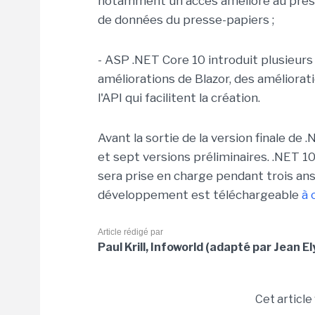
notamment un accès amélioré au press
de données du presse-papiers ;
- ASP .NET Core 10 introduit plusieur
améliorations de Blazor, des améliora
l'API qui facilitent la création.
Avant la sortie de la version finale de 
et sept versions préliminaires. .NET 1
sera prise en charge pendant trois an
développement est téléchargeable
à 
Article rédigé par
Paul Krill, Infoworld (adapté par Jean El
Cet article