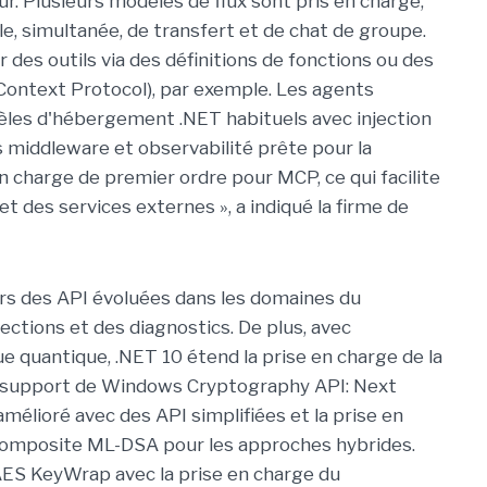
ur. Plusieurs modèles de flux sont pris en charge,
e, simultanée, de transfert et de chat de groupe.
des outils via des définitions de fonctions ou des
Context Protocol), par exemple. Les agents
èles d'hébergement .NET habituels avec injection
middleware et observabilité prête pour la
en charge de premier ordre pour MCP, ce qui facilite
et des services externes », a indiqué la firme de
urs des API évoluées dans les domaines du
llections et des diagnostics. De plus, avec
e quantique, .NET 10 étend la prise en charge de la
e support de Windows Cryptography API: Next
élioré avec des API simplifiées et la prise en
Composite ML-DSA pour les approches hybrides.
 AES KeyWrap avec la prise en charge du