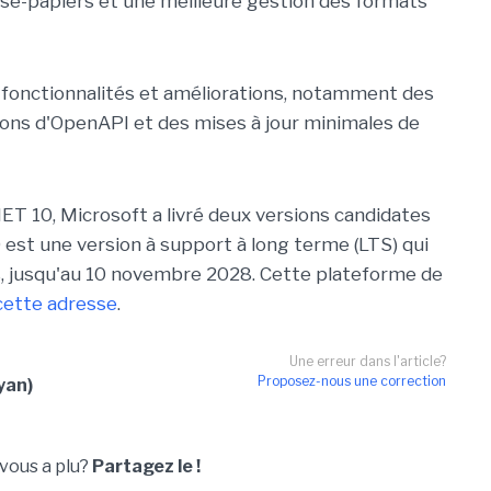
e-papiers et une meilleure gestion des formats
s fonctionnalités et améliorations, notamment des
tions d'OpenAPI et des mises à jour minimales de
.NET 10, Microsoft a livré deux versions candidates
0 est une version à support à long terme (LTS) qui
s, jusqu'au 10 novembre 2028. Cette plateforme de
cette adresse
.
Une erreur dans l'article?
Proposez-nous une correction
yan)
 vous a plu?
Partagez le !