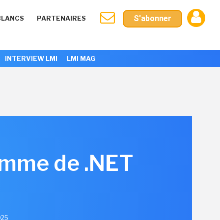
S'abonner
BLANCS
PARTENAIRES
INTERVIEW LMI
LMI MAG
ramme de .NET
025