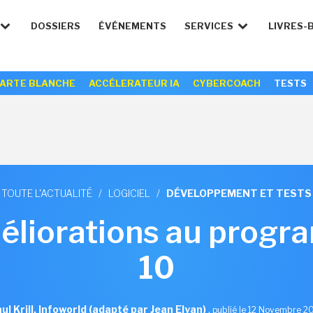
DOSSIERS
ÉVÉNEMENTS
SERVICES
LIVRES-
ARTE BLANCHE
ACCÉLERATEUR IA
CYBERCOACH
TESTS
TOUTE L'ACTUALITÉ
/
LOGICIEL
/
DÉVELOPPEMENT ET TESTS
éliorations au prog
10
ul Krill, Infoworld (adapté par Jean Elyan)
,
publié le 12 Novembre 2