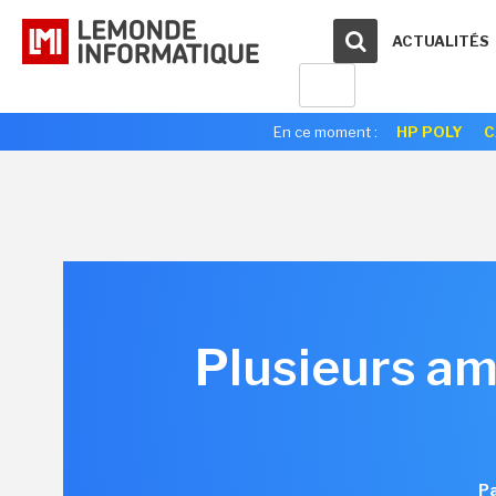
ACTUALITÉS
En ce moment :
HP POLY
C
Plusieurs am
Pa