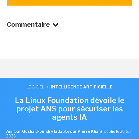
Commentaire
LOGICIEL
/
INTELLIGENCE ARTIFICIELLE
La Linux Foundation dévoile le
projet ANS pour sécuriser les
agents IA
Anirban Goshal, Foundry (adapté par Pierre Khan)
,
publié le 26 Juin
2026