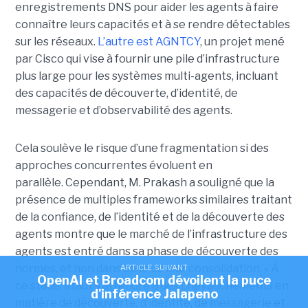
enregistrements DNS pour aider les agents à faire
connaître leurs capacités et à se rendre détectables
sur les réseaux.
L’autre est
AGNTCY
, un projet mené
par Cisco qui vise à fournir une pile d’infrastructure
plus large pour les systèmes multi-agents, incluant
des capacités de découverte, d’identité, de
messagerie et d’observabilité des agents.
Cela soulève le risque d’une fragmentation si des
approches concurrentes évoluent en
parallèle.
Cependant, M. Prakash a souligné que la
présence de multiples frameworks similaires traitant
de la confiance, de l’identité et de la découverte des
agents montre que le marché de l’infrastructure des
agents est entré dans sa phase de découverte des
normes, et non dans celle de leur consolidation.
« À
ARTICLE SUIVANT
OpenAI et Broadcom dévoilent la puce
ce stade, il faut s’attendre à des chevauchements en
d'inférence Jalapeno
matière de découverte, d’identité, de messagerie et