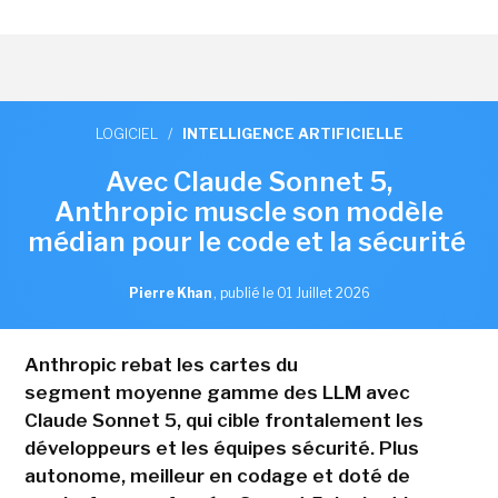
LOGICIEL
/
INTELLIGENCE ARTIFICIELLE
Avec Claude Sonnet 5,
Anthropic muscle son modèle
médian pour le code et la sécurité
Pierre Khan
,
publié le 01 Juillet 2026
Anthropic rebat les cartes du
segment moyenne gamme des LLM avec
Claude Sonnet 5, qui cible frontalement les
développeurs et les équipes sécurité. Plus
autonome, meilleur en codage et doté de