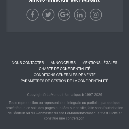
Suivez-nous sur les réseaux
NOUS CONTACTER
ANNONCEURS
MENTIONS LÉGALES
CHARTE DE CONFIDENTIALITÉ
CONDITIONS GÉNÉRALES DE VENTE
PARAMÈTRES DE GESTION DE LA CONFIDENTIALITÉ
Copyright © LeMondeInformatique.fr 1997-2026
Toute reproduction ou représentation intégrale ou partielle, par quelque
procédé que ce soit, des pages publiées sur ce site, faite sans l'autorisation
de l'éditeur ou du webmaster du site LeMondeInformatique.fr est illicite et
constitue une contrefaçon.