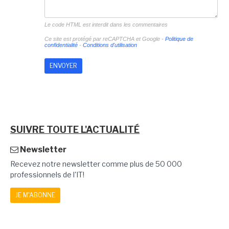
Le code HTML est interdit dans les commentaires
Ce site est protégé par reCAPTCHA et Google -
Politique de
confidentialité
-
Conditions d'utilisation
SUIVRE TOUTE L'ACTUALITÉ
Newsletter
Recevez notre newsletter comme plus de 50 000
professionnels de l'IT!
JE M'ABONNE