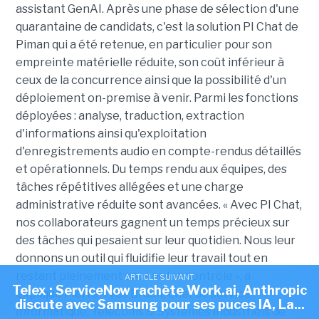
assistant GenAI. Après une phase de sélection d'une
quarantaine de candidats, c'est la solution PI Chat de
Piman qui a été retenue, en particulier pour son
empreinte matérielle réduite, son coût inférieur à
ceux de la concurrence ainsi que la possibilité d'un
déploiement on-premise à venir. Parmi les fonctions
déployées : analyse, traduction, extraction
d'informations ainsi qu'exploitation
d'enregistrements audio en compte-rendus détaillés
et opérationnels. D
u temps rendu aux équipes, des
tâches répétitives allégées et une charge
administrative réduite sont avancées. « Avec PI Chat,
nos collaborateurs gagnent un temps précieux sur
des tâches qui pesaient sur leur quotidien. Nous leur
donnons un outil qui fluidifie leur travail tout en
restant pleinement sous notre contrôle », a
ARTICLE SUIVANT
Telex : ServiceNow rachète Work.ai, Anthropic
expliqué Pierre-Yves Brault, chef de service
discute avec Samsung pour ses puces IA, La...
Informatique, Télécoms & Systèmes industriels de