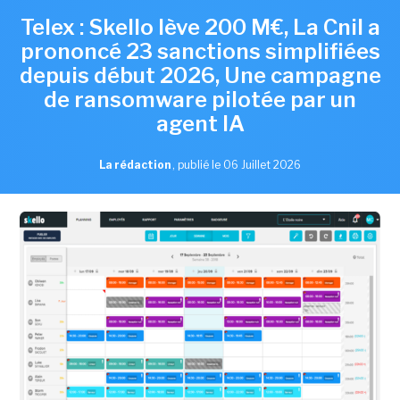
Telex : Skello lève 200 M€, La Cnil a
prononcé 23 sanctions simplifiées
depuis début 2026, Une campagne
de ransomware pilotée par un
agent IA
La rédaction
,
publié le 06 Juillet 2026