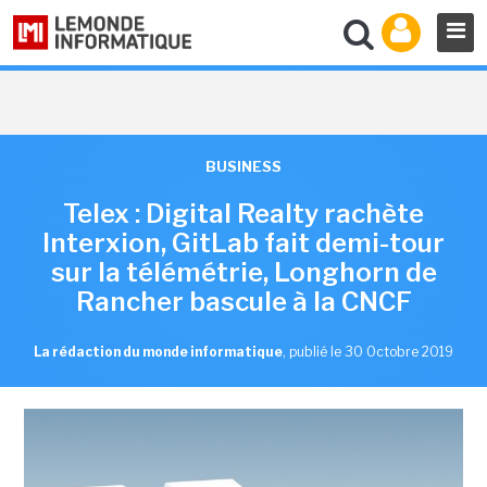
BUSINESS
Telex : Digital Realty rachète
Interxion, GitLab fait demi-tour
sur la télémétrie, Longhorn de
Rancher bascule à la CNCF
La rédaction du monde informatique
,
publié le 30 Octobre 2019