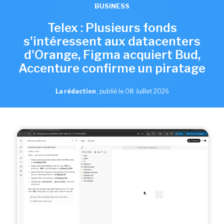
BUSINESS
Telex : Plusieurs fonds
s'intéressent aux datacenters
d'Orange, Figma acquiert Bud,
Accenture confirme un piratage
La rédaction
,
publié le 08 Juillet 2026