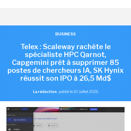
BUSINESS
Telex : Scaleway rachète le
spécialiste HPC Qarnot,
Capgemini prêt à supprimer 85
postes de chercheurs IA, SK Hynix
réussit son IPO à 26,5 Md$
La rédaction
,
publié le 10 Juillet 2026