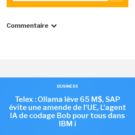
Commentaire
BUSINESS
Telex : Ollama lève 65 M$, SAP
évite une amende de l'UE, L'agent
IA de codage Bob pour tous dans
IBM i