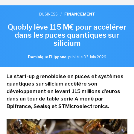
BUSINESS
/
FINANCEMENT
Quobly lève 115 M€ pour accélérer
dans les puces quantiques sur
silicium
Dominique Filippone
,
publié le 03 Juin 2026
La start-up grenobloise en puces et systèmes
quantiques sur silicium accélère son
développement en levant 115 millions d'euros
dans un tour de table serie A mené par
Bpifrance, Sealsq et STMicroelectronics.