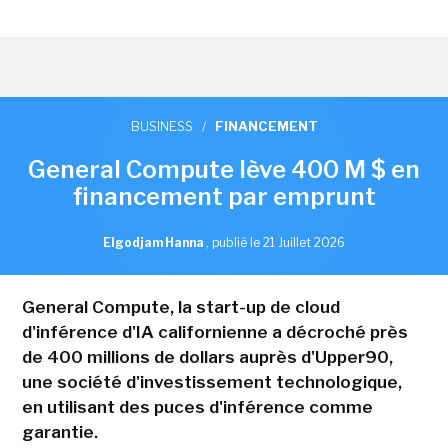
BUSINESS
/
FINANCEMENT
General Compute lève 400 M $ en
financement par emprunt
Elgodjam Hanna
,
publié le 21 Juillet 2026
General Compute, la start-up de cloud
d'inférence d'IA californienne a décroché près
de 400 millions de dollars auprès d'Upper90,
une société d'investissement technologique,
en utilisant des puces d'inférence comme
garantie.