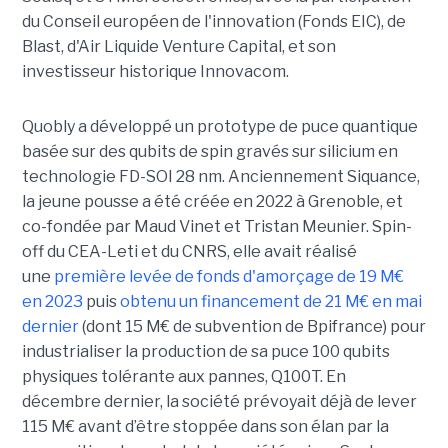
du Conseil européen de l'innovation (Fonds EIC), de
Blast, d'Air Liquide Venture Capital, et son
investisseur historique Innovacom.
Quobly a développé un prototype de puce quantique
basée sur des qubits de spin gravés sur silicium en
technologie FD-SOI 28 nm. Anciennement Siquance,
la jeune pousse a été créée en 2022 à Grenoble, et
co-fondée par Maud Vinet et Tristan Meunier. Spin-
off du CEA-Leti et du CNRS, elle avait réalisé
une
première levée de fonds d'amorçage de 19 M€
en 2023
puis
obtenu un financement de 21 M€ en mai
dernier
(dont 15 M€ de subvention de Bpifrance) pour
industrialiser la production de sa puce 100 qubits
physiques tolérante aux pannes, Q100T. En
décembre dernier, la société prévoyait déjà de lever
115 M€ avant d’être stoppée dans son élan par la