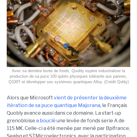
Avec sa dernière levée de fonds, Quobly espère industrialiser la
production de sa puce 100 qubits physiques tolérante aux pannes,
Q100T et développer ses systèmes quantiques Alloy. (Crédit Qobly)
Alors que Microsoft
vient de présenter la deuxième
itération de sa puce quantique Majorana
, le Français
Quobly avance aussi dans ce domaine. La start-up
grenobloise
a bouclé
une levée de fonds serie A de
115 M€. Celle-ci a été menée par mené par Bpifrance,
Sealsq et STMicroelectronics, avec la participation