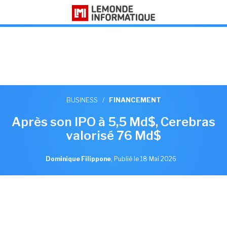
BUSINESS
/
FINANCEMENT
Après son IPO à 5,5 Md$, Cerebras
valorisé 76 Md$
Dominique Filippone
,
Publié le 18 Mai 2026