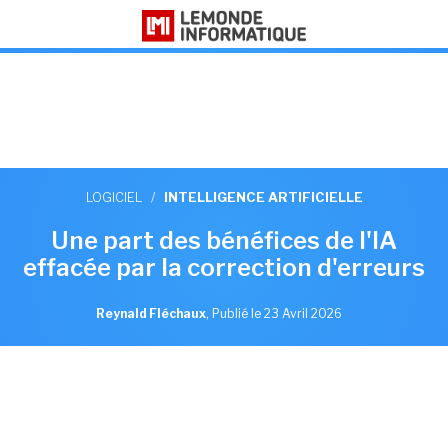
LOGICIEL
/
INTELLIGENCE ARTIFICIELLE
Une part des bénéfices de l'IA
effacée par la correction d'erreurs
Reynald Fléchaux
,
Publié le 23 Avril 2026