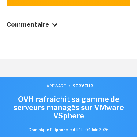
Commentaire
HARDWARE
/
SERVEUR
OVH rafraîchit sa gamme de
serveurs managés sur VMware
VSphere
Dominique Filippone
,
publié le 04 Juin 2026