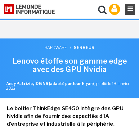
HARDWARE
/
SERVEUR
Lenovo étoffe son gamme edge
avec des GPU Nvidia
Andy Patrizio, IDG NS (adapté par Jean Elyan)
,
publié le 19 Janvier
2022
Le boitier ThinkEdge SE450 intègre des GPU
Nvidia afin de fournir des capacités d'IA
d'entreprise et industrielle à la périphérie.