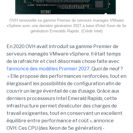
OVH renouvelle sa gamme Premier de serveurs managés VMware
vSphere avec une dernière génération 2027 à base d'Intel Xeon de 5e
génération Emeralds Rapids. (Crédit Intel)
En 2020 OVH avait introduit sa gamme Premier de
serveurs managés VMware vSphere. Il était temps
de la rafraichir et c’est désormais chose faite avec
l’annonce des modèles Premier 2027
. Quoi de neuf ?
« Elle propose des performances renforcées, tout en
élargissant les possibilités de configuration afin de
couvrir un large éventail de cas d’usage. Grâce aux
derniers processeurs Intel Emerald Rapids, cette
infrastructure permet d’exécuter des charges de
travail exigeantes, tout en conservant un excellent
équilibre entre performance et coût », annonce
OVH. Ces CPU (des Xeon de 5e génération) -