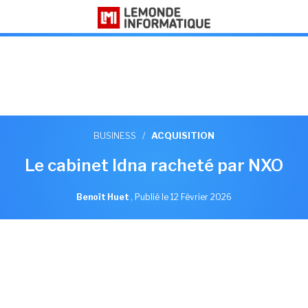
BUSINESS
/
ACQUISITION
Le cabinet Idna racheté par NXO
Benoît Huet
,
Publié le 12 Février 2026