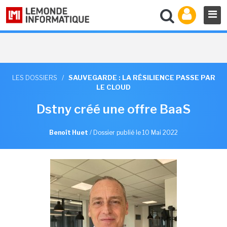
LES DOSSIERS
/
SAUVEGARDE : LA RÉSILIENCE PASSE PAR
LE CLOUD
Dstny créé une offre BaaS
Benoît Huet
/
Dossier publié le 10 Mai 2022