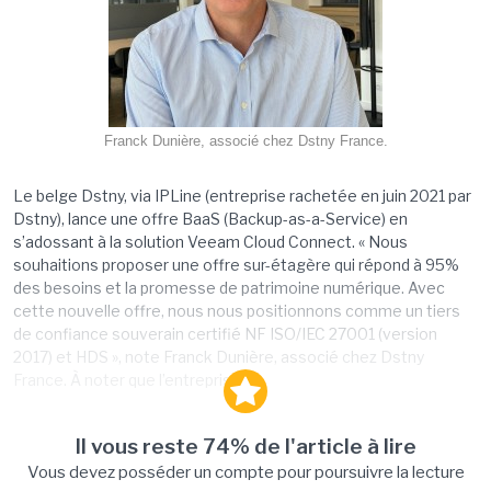
Franck Dunière, associé chez Dstny France.
Le belge Dstny, via IPLine (entreprise rachetée en juin 2021 par
Dstny), lance une offre BaaS (Backup-as-a-Service) en
s’adossant à la solution Veeam Cloud Connect. « Nous
souhaitions proposer une offre sur-étagère qui répond à 95%
des besoins et la promesse de patrimoine numérique. Avec
cette nouvelle offre, nous nous positionnons comme un tiers
de confiance souverain certifié NF ISO/IEC 27001 (version
2017) et HDS », note Franck Dunière, associé chez Dstny
France. À noter que l’entreprise...
Il vous reste 74% de l'article à lire
Vous devez posséder un compte pour poursuivre la lecture