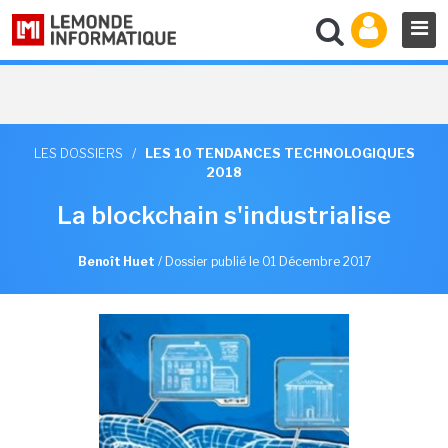
LES DOSSIERS
/
LES 10 TENDANCES TECHNOLOGIQUES
2018
La blockchain s'industrialise
Benoît Huet
/
Dossier publié le 01 Décembre 2017