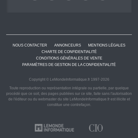
NOUS CONTACTER
ANNONCEURS
MENTIONS LÉGALES
CHARTE DE CONFIDENTIALITÉ
CONDITIONS GÉNÉRALES DE VENTE
PARAMÈTRES DE GESTION DE LA CONFIDENTIALITÉ
Copyright © LeMondeInformatique.fr 1997-2026
Toute reproduction ou représentation intégrale ou partielle, par quelque
procédé que ce soit, des pages publiées sur ce site, faite sans l'autorisation
de l'éditeur ou du webmaster du site LeMondeInformatique.fr est illicite et
constitue une contrefaçon.