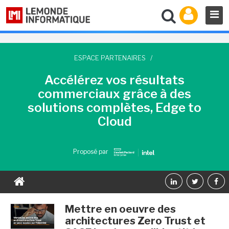
ESPACE PARTENAIRES
/
Accélérez vos résultats
commerciaux grâce à des
solutions complètes, Edge to
Cloud
Proposé par
Mettre en oeuvre des
architectures Zero Trust et