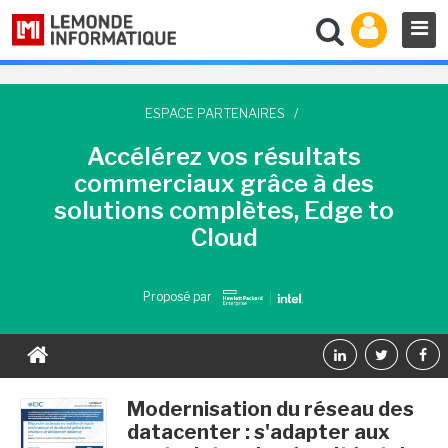
ESPACE PARTENAIRES
/
Accélérez vos résultats
commerciaux grâce à des
solutions complètes, Edge to
Cloud
Proposé par
Modernisation du réseau des
datacenter : s'adapter aux