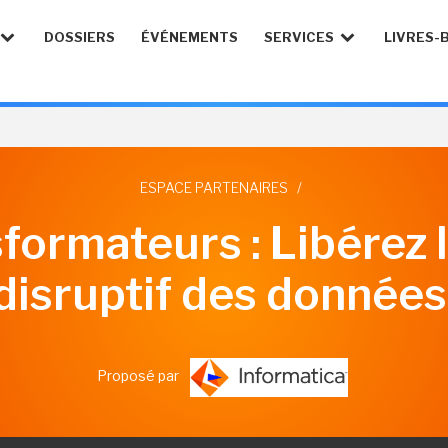
DOSSIERS
ÉVÉNEMENTS
SERVICES
LIVRES-
ESPACE PARTENAIRES
/
formateurs : Libérez 
disruptif des données
Proposé par