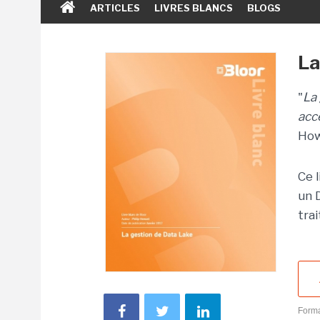
ARTICLES
LIVRES BLANCS
BLOGS
La
"
La 
accé
Ho
Ce 
un 
tra
Forma