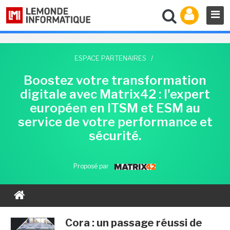
ESPACE PARTENAIRES
/
Boostez votre transformation
digitale avec Matrix42 : l'expert
européen en ITSM et ESM au
service de votre performance et
sécurité.
Proposé par
Cora : un passage réussi de