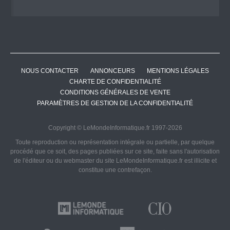
NOUS CONTACTER
ANNONCEURS
MENTIONS LÉGALES
CHARTE DE CONFIDENTIALITÉ
CONDITIONS GÉNÉRALES DE VENTE
PARAMÈTRES DE GESTION DE LA CONFIDENTIALITÉ
Copyright © LeMondeInformatique.fr 1997-2026
Toute reproduction ou représentation intégrale ou partielle, par quelque
procédé que ce soit, des pages publiées sur ce site, faite sans l'autorisation
de l'éditeur ou du webmaster du site LeMondeInformatique.fr est illicite et
constitue une contrefaçon.