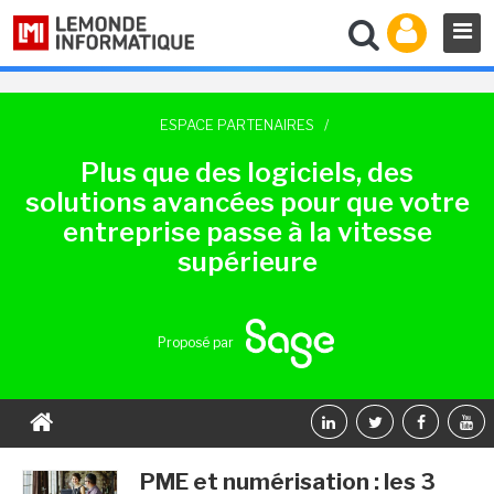
ESPACE PARTENAIRES
/
Plus que des logiciels, des
solutions avancées pour que votre
entreprise passe à la vitesse
supérieure
Proposé par
PME et numérisation : les 3